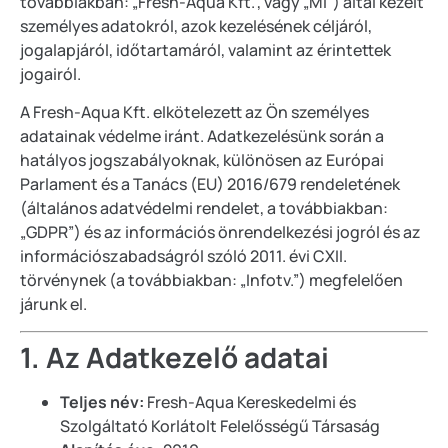
továbbiakban: „Fresh-Aqua Kft.”, vagy „Mi”) által kezelt
személyes adatokról, azok kezelésének céljáról,
jogalapjáról, időtartamáról, valamint az érintettek
jogairól.
A Fresh-Aqua Kft. elkötelezett az Ön személyes
adatainak védelme iránt. Adatkezelésünk során a
hatályos jogszabályoknak, különösen az Európai
Parlament és a Tanács (EU) 2016/679 rendeletének
(
általános adatvédelmi rendelet, a továbbiakban:
„GDPR”) és az információs önrendelkezési jogr
ól és az
információszabadságról
szóló 2011. évi CXII.
törvénynek (a továbbiakban: „Infotv.”) megfelelően
járunk el.
1. Az Adatkezelő adatai
Teljes név:
Fresh-Aqua Kereskedelmi és
Szolgáltató Korlátolt Felelősségű Társaság