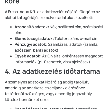
köre
A Fresh-Aqua Kft. az adatkezelés céljától függően az
alábbi kategóriájú személyes adatokat kezelheti:
Azonosító adatok:
Név, szállítási cím, számlázási
cím.
Elérhetőségi adatok:
Telefonszám, e-mail cím.
Pénzügyi adatok:
Számlázási adatok (számla,
adószám, banki adatok).
Egyéb adatok:
Az Ön által önkéntesen megadott
információk (pl. üzenetek, visszajelzések).
4. Az adatkezelés időtartama
A személyes adatokat kizárólag addig tároljuk,
ameddig az adatkezelés céljának eléréséhez
feltétlenül szükséges, vagy ameddig jogszabály
kötelez bennünket erre:
Szerződéses jogviszony adatai:
A szerződés