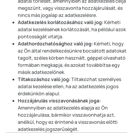
adatai törlését, amennyiben az adatkezelés célja
megszűnt, vagy visszavonta hozzájárulását, és
nincs más jogalap az adatkezelésre.
Adatkezelés korlátozásához való jog:
Kérheti
adatai kezelésének korlátozását, ha például azok
pontosságát vitatja.
Adathordozhatósághoz való jog:
Kérheti, hogy
az Ön által rendelkezésünkre bocsátott adatokat
tagolt, széles körben használt, géppel olvasható
formában megkapja, és azokat továbbítsa egy
másik adatkezelőnek.
Tiltakozáshoz való jog:
Tiltakozhat személyes
adatai kezelése ellen, ha az adatkezelés jogos
érdekünkön alapul.
Hozzájárulás visszavonásának joga:
Amennyiben az adatkezelés alapja az Ön
hozzájárulása, bármikor visszavonhatja azt,
anélkül, hogy ez érintené a visszavonás előtti
adatkezelés jogszerűségét.