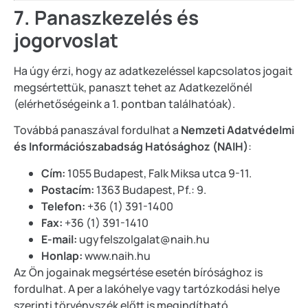
7. Panaszkezelés és
jogorvoslat
Ha úgy érzi, hogy az adatkezeléssel kapcsolatos jogait
megsértettük, panaszt tehet az Adatkezelőnél
(elérhetőségeink a 1. pontban találhatóak).
Továbbá panaszával fordulhat
a
Nemzeti Adatvédelmi
és Információszabadság Hatósághoz (NAIH)
:
Cím:
1055 Budapest, Falk Miksa
utca 9-11.
Postacím:
1363 Budapest, Pf.: 9.
Telefon:
+36 (1) 391-1400
Fax:
+36 (1) 391-1410
E-mail:
ugyfelszolgalat@naih.hu
Honlap:
www.naih.hu
Az Ön jogainak megsértése esetén bírósághoz is
fordulhat. A per a lakóhelye vagy tartózkodási helye
szerinti törvényszék előtt is megindítható.