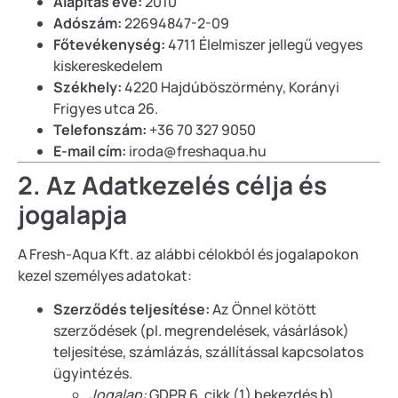
Alapítás éve:
2010
Adószám:
22694847-2-09
Főtevékenység:
4711 Élelmiszer jellegű vegyes
kiskereskedelem
Székhely:
4220 Hajdúböszörmény, Korányi
Frigyes utca 26.
Telefonszám:
+36 70 327 9050
E-mail cím:
iroda@freshaqua.hu
2. Az Adatkezelés célja és
jogalapja
A Fresh-Aqua Kft. az alábbi célokból és jogalapokon
kezel személyes adatokat:
Szerződés teljesítése:
Az Önnel kötött
szerződések (pl. megrendelések, vásárlások)
teljesítése, számlázás, szállítással kapcsolatos
ügyintézés.
Jogalap:
GDPR 6. cikk (1) bekezdés b)