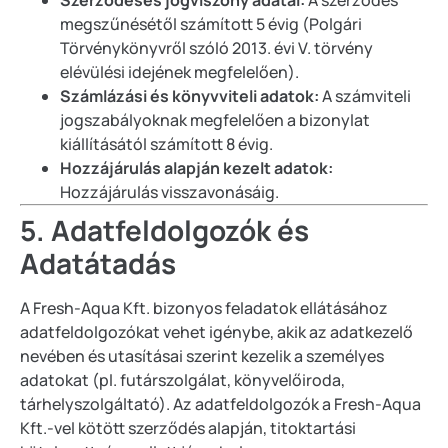
megszűnésétől számított 5 évig (Polgári
Törvénykönyvről szóló 2013. évi V. törvény
elévülési idejének megfelelően).
Számlázási és könyvviteli adatok:
A számviteli
jogszabályoknak megfelelően a bizonylat
kiállításától számított 8 évig.
Hozzájárulás alapján kezelt adatok:
Hozzájárulás visszavonásáig.
5. Adatfeldolgozók és
Adatátadás
A Fresh-Aqua Kft. bizonyos feladatok ellátásához
adatfeldolgozókat vehet igénybe, akik az adatkezelő
nevében és utasításai szerint kezelik a személyes
adatokat (pl. futárszolgálat, könyvelőiroda,
tárhelyszolgáltató). Az adatfeldolgozók a Fresh-Aqua
Kft.-vel kötött szerződés alapján, titoktartási