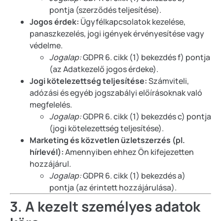
pontja (szerződés teljesítése).
Jogos érdek:
Ügyfélkapcsolatok kezelése,
panaszkezelés, jogi igények érvényesítése vagy
védelme.
Jogalap:
GDPR 6. cikk (1) bekezdés f) pontja
(az Adatkezelő jogos érdeke).
Jogi kötelezettség teljesítése:
Számviteli,
adózási és egyéb jogszabályi előírásoknak való
megfelelés.
Jogalap:
GDPR 6. cikk (1) bekezdés c) pontja
(jogi kötelezettség teljesítése).
Marketing és közvetlen üzletszerzés (pl.
hírlevél):
Amennyiben ehhez Ön kifejezetten
hozzájárul.
Jogalap:
GDPR 6. cikk (1) bekezdés a)
pontja (az érintett hozzájárulása).
3. A kezelt személyes adatok